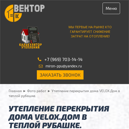
Меню
МЫ ПЕРВЫЕ НА РЫНКЕ КТО
ГАРАНТИРУЕТ СНИЖЕНИЕ
ЗАТРАТ НА ОТОПЛЕНИЕ!
+7 (969) 703-14-14
miron-ppu@yandex.ru
ЗАКАЗАТЬ ЗВОНОК
Главная
►
Фото работ
►
Утепление перекрытия дома VELOX.Дом в
теплой рубашке.
УТЕПЛЕНИЕ ПЕРЕКРЫТИЯ
ДОМА VELOX.ДОМ В
ТЕПЛОЙ РУБАШКЕ.