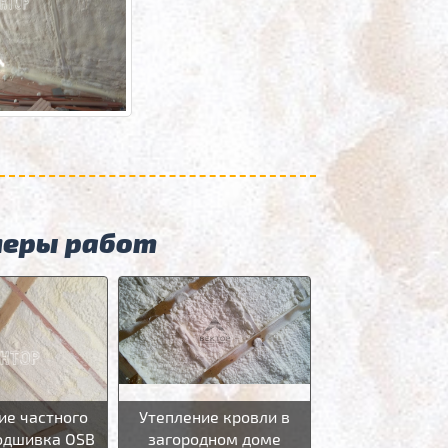
меры работ
ие частного
Утепление кровли в
одшивка OSB
загородном доме