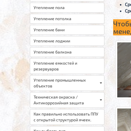
Ср
Утепление пола
Ср
Утепление потолка
Чтоб
мене
Утепление бани
Утепление лоджии
Утепление балкона
Утепление емкостей и
резервуаров
Утепление промышленных
объектов
Техническая окраска /
Антикоррозийная защита
Как правильно использовать ППУ
с открытой структурой ячеек.
Как выбрать тип