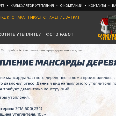
•
•
•
•
РГЕ
КАЛЬКУЛЯТОР УТЕПЛЕНИЯ
О КОМПАНИИ
КОНТАКТЫ
В
НКЕ КТО ГАРАНТИРУЕТ СНИЖЕНИЕ ЗАТРАТ
ХОТИТЕ УТЕПЛИТЬ?
ФОТО РАБОТ
►
Фото работ
►
Утепление мансарды деревянного дома
ЕПЛЕНИЕ МАНСАРДЫ ДЕРЕВ
ие мансарды частного деревянного дома производилось 
о давления Graco. Данный вид напыляемого утеплителя п
не требует демонтажа конструкций.
тры утепления:
териал
ЭТМ 600(234)
лщина утеплителя:
10см