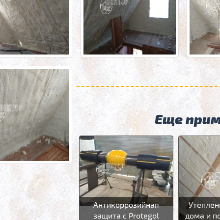
Еще при
Антикоррозийная
Утеплен
защита с Protegol
дома и п